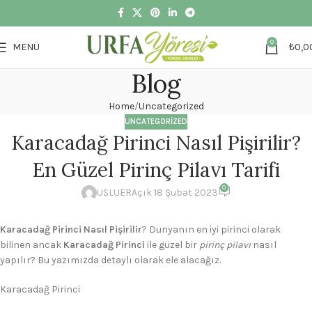
0
MENÜ
₺
0,0
Blog
Home
Uncategorized
UNCATEGORIZED
Karacadağ Pirinci Nasıl Pişirilir?
En Güzel Pirinç Pilavı Tarifi
0
USLUER
Açık 18 Şubat 2023
Karacadağ Pirinci Nasıl Pişirilir
? Dünyanın en iyi pirinci olarak
bilinen ancak
Karacadağ Pirinci
ile güzel bir
pirinç pilavı
nasıl
yapılır? Bu yazımızda detaylı olarak ele alacağız.
Karacadağ Pirinci