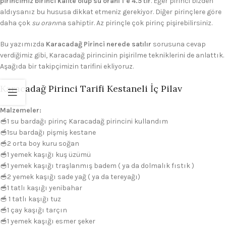
pirincimiz birinci kalite olup su oranı 1’e 4.5 tir
. Eğer pirinci bizden
aldıysanız bu hususa dikkat etmeniz gerekiyor. Diğer pirinçlere göre
daha çok
su oranı
na sahiptir. Az pirinçle çok pirinç pişirebilirsiniz.
Bu yazımızda
Karacadağ Pirinci nerede satılır
sorusuna cevap
verdiğimiz gibi, Karacadağ pirincinin pişirilme tekniklerini de anlattık.
Aşağıda bir takipçimizin tarifini ekliyoruz.
Karacadağ Pirinci Tarifi Kestaneli İç Pilav
Malzemeler:
🥣1 su bardağı pirinç Karacadağ pirincini kullandım
🥣1su bardağı pişmiş kestane
🥣2 orta boy kuru soğan
🥣1 yemek kaşığı kuş üzümü
🥣1 yemek kaşığı traşlanmış badem ( ya da dolmalık fıstık )
🥣2 yemek kaşığı sade yağ ( ya da tereyağı)
🥣1 tatlı kaşığı yenibahar
🥣 1 tatlı kaşığı tuz
🥣1 çay kaşığı tarçın
🥣1 yemek kaşığı esmer şeker