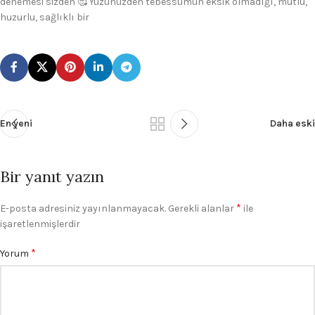
denemesi sizden 🥰 Yüzünüzden tebessümün eksik olmadığı, mutlu,
huzurlu, sağlıklı bir
En yeni
Daha eski
Bir yanıt yazın
*
E-posta adresiniz yayınlanmayacak.
Gerekli alanlar
ile
işaretlenmişlerdir
*
Yorum