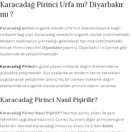
Karacadağ Pirinci Urfa mı? Diyarbakır
mı ?
Karacadağ pirinci
organik olarak
Urfa
‘nın Siverek ilçesine bağlı
volkanik dağ olan Karacadağ eteklerin organik olarak üretilmektedir.
Modern makinanın çıkmadığı geleneksel tarımla üretilmektedir.
Ancak Pirinci tescilini
Diyarbakır
yapmış. Diyarbakır’ın Çermik gibi
ilçelerinde de yetiştirilmektedir.
Karacadağ Pirinci
ni güzel yapan volkanik dağın eteklerinde ve
yüksekte yetişmesidir. Düz ovalarda ve modern tarım teknikleri
uygulanarak yetiştirilen pirinç hiç bir zaman Volkanik dağın
eteklerinde ve organik olarak üretilen pirincin tadını veremez.
Karacadağ Pirinci Nasıl Pişirilir?
Karacadağ Pirinci Nasıl Pişirilir?
Normal pirinç pilavı ile aynı
teknikleri uygulayamazsınız. Çünkü Su oranı diğer pirinçlere göre
farklıdır. Normal Karacadağ Pirinci su oranı 1’e 3 iken
bizim