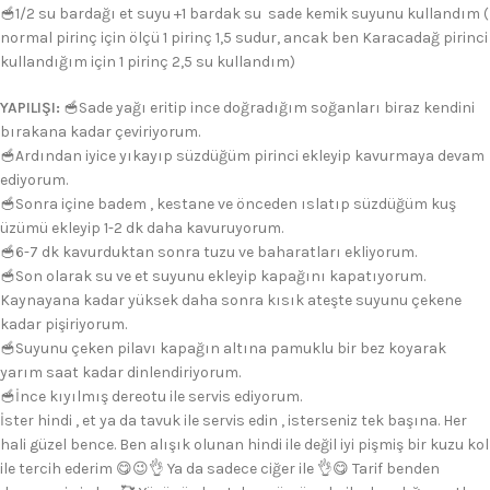
🥣1/2 su bardağı et suyu +1 bardak su sade kemik suyunu kullandım (
normal pirinç için ölçü 1 pirinç 1,5 sudur, ancak ben Karacadağ pirinci
kullandığım için 1 pirinç 2,5 su kullandım)
YAPILIŞI:
🥣Sade yağı eritip ince doğradığım soğanları biraz kendini
bırakana kadar çeviriyorum.
🥣Ardından iyice yıkayıp süzdüğüm pirinci ekleyip kavurmaya devam
ediyorum.
🥣Sonra içine badem , kestane ve önceden ıslatıp süzdüğüm kuş
üzümü ekleyip 1-2 dk daha kavuruyorum.
🥣6-7 dk kavurduktan sonra tuzu ve baharatları ekliyorum.
🥣Son olarak su ve et suyunu ekleyip kapağını kapatıyorum.
Kaynayana kadar yüksek daha sonra kısık ateşte suyunu çekene
kadar pişiriyorum.
🥣Suyunu çeken pilavı kapağın altına pamuklu bir bez koyarak
yarım saat kadar dinlendiriyorum.
🥣İnce kıyılmış dereotu ile servis ediyorum.
İster hindi , et ya da tavuk ile servis edin , isterseniz tek başına. Her
hali güzel bence. Ben alışık olunan hindi ile değil iyi pişmiş bir kuzu kol
ile tercih ederim 😋😉👌 Ya da sadece ciğer ile 👌😋 Tarif benden