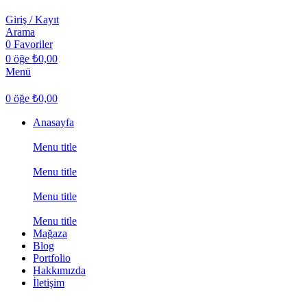
Giriş / Kayıt
Arama
0
Favoriler
0
öğe
₺
0,00
Menü
0
öğe
₺
0,00
Anasayfa
Menu title
Menu title
Menu title
Menu title
Mağaza
Blog
Portfolio
Hakkımızda
İletişim