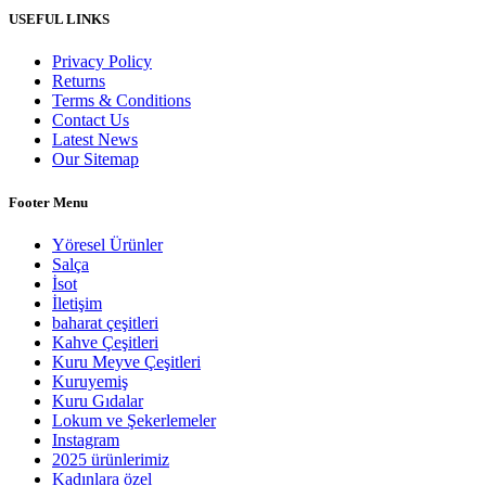
USEFUL LINKS
Privacy Policy
Returns
Terms & Conditions
Contact Us
Latest News
Our Sitemap
Footer Menu
Yöresel Ürünler
Salça
İsot
İletişim
baharat çeşitleri
Kahve Çeşitleri
Kuru Meyve Çeşitleri
Kuruyemiş
Kuru Gıdalar
Lokum ve Şekerlemeler
Instagram
2025 ürünlerimiz
Kadınlara özel