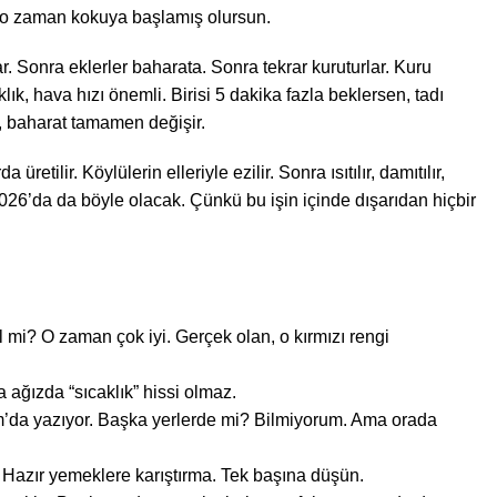
te o zaman kokuya başlamış olursun.
. Sonra eklerler baharata. Sonra tekrar kuruturlar. Kuru
ık, hava hızı önemli. Birisi 5 dakika fazla beklersen, tadı
, baharat tamamen değişir.
tilir. Köylülerin elleriyle ezilir. Sonra ısıtılır, damıtılır,
26’da da böyle olacak. Çünkü bu işin içinde dışarıdan hiçbir
il mi? O zaman çok iyi. Gerçek olan, o kırmızı rengi
ağızda “sıcaklık” hissi olmaz.
om’da yazıyor. Başka yerlerde mi? Bilmiyorum. Ama orada
Hazır yemeklere karıştırma. Tek başına düşün.