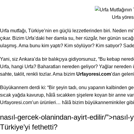
Urfa yöres
Urfa mutfağı, Türkiye’nin en güçlü lezzetlerinden biri. Nede
çıkar. Bizim Urfa’daki her damla su, her rüzgâr, her günün sıcağ
ulaşmış. Ama bunu kim yaptı? Kim söylüyor? Kim satıyor? Sadec
Yani, siz Ankara’da bir balıkçıya gidiyorsunuz, “Bu kebap nered
Urfa, hangi Urfa? Baharatları nereden geliyor? Yağlar nereden 
sahte, taklit, renkli tozlar. Ama bizim
Urfayoresi.com
’dan gelen
Büyükannem derdi ki: “Bir şeyin tadı, onu yapanın kalbinden ge
sıcak yağda kavurup, hâlâ sıcakken şişelere koyan bir anne vard
Urfayoresi.com’un
ürünleri
… hâlâ bizim büyükanneminkiler gibi.
nasıl
-gercek-olanindan-ayirt-edilir/”>nasıl-
Türkiye’yi fethetti?