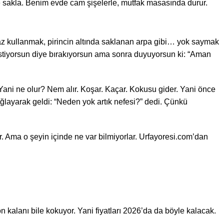
de sakla. Benim evde cam şişelerle, mutfak masasında durur.
 az kullanmak, pirincin altında saklanan arpa gibi… yok saymak
 istiyorsun diye bırakıyorsun ama sonra duyuyorsun ki: “Aman
ani ne olur? Nem alır. Koşar. Kaçar. Kokusu gider. Yani önce
ağlayarak geldi: “Neden yok artık nefesi?” dedi. Çünkü
. Ama o şeyin içinde ne var bilmiyorlar. Urfayoresi.com’dan
n kalanı bile kokuyor. Yani fiyatları 2026’da da böyle kalacak.