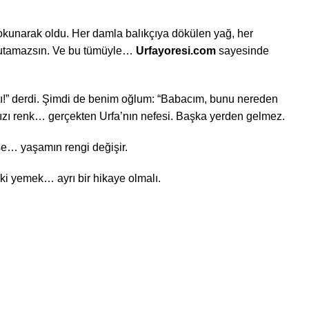
dokunarak oldu. Her damla balıkçıya dökülen yağ, her
nutamazsın. Ve bu tümüyle…
Urfayoresi.com
sayesinde
ı!” derdi. Şimdi de benim oğlum: “Babacım, bunu nereden
ızı renk… gerçekten Urfa’nın nefesi. Başka yerden gelmez.
se… yaşamın rengi değişir.
i yemek… ayrı bir hikaye olmalı.