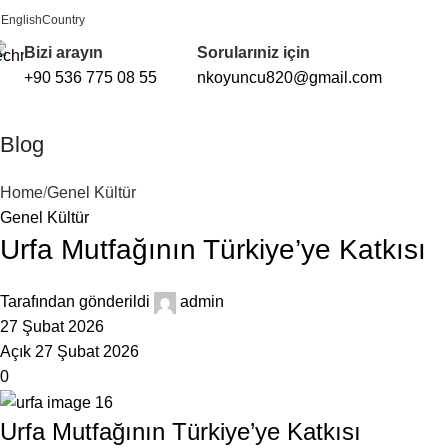
English
Country
FREE SHIPPING FOR ALL ORDERS OF $150
Bizi arayın
Sorularıniz için
+90 536 775 08 55
nkoyuncu820@gmail.com
Blog
Home
Genel Kültür
Genel Kültür
Urfa Mutfağının Türkiye’ye Katkısı
Tarafından gönderildi
admin
27 Şubat 2026
Açık 27 Şubat 2026
0
Urfa Mutfağının Türkiye’ye Katkısı