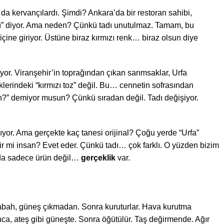
 da kervançılardı. Şimdi? Ankara’da bir restoran sahibi,
arı” diyor. Ama neden? Çünkü tadı unutulmaz. Tamam, bu
a içine giriyor. Üstüne biraz kırmızı renk… biraz olsun diye
yor. Viranşehir’in toprağından çıkan sarımsaklar, Urfa
lerindeki “kırmızı toz” değil. Bu… cennetin sofrasından
n?” demiyor musun? Çünkü sıradan değil. Tadı değişiyor.
ılıyor. Ama gerçekte kaç tanesi orijinal? Çoğu yerde “Urfa”
lir mi insan? Evet eder. Çünkü tadı… çok farklı. O yüzden bizim
ada sadece ürün değil…
gerçeklik
var.
n sabah, güneş çıkmadan. Sonra kuruturlar. Hava kurutma
ca, ateş gibi güneşte. Sonra öğütülür. Taş değirmende. Ağır