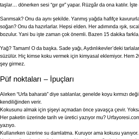
taşlar… dönerken sesi “gır gır” yapar. Rüzgâr da ona katılır. İş
Sarımsak? Onu da
aynı
şekilde. Yanmış yağda hafifçe kavururlar
soğan? Onu da hazırlarlar. Hepsi elden. Her adımında ışık, sıcakl
bozulur. Yani bu işte zaman çok önemli. Bazen 15 dakika farkla
Yağ? Tamam! O da başka. Sade yağı, Aydınlıkevler’deki tarlalarda üre
süzülür. Hiç kimse koku vermek için kimyasal eklemiyor. Hem 20
şey girmez.
Püf noktaları – İpuçları
Alırken “Urfa baharatı” diye satılanlar, genelde koyu kırmızı değ
kendiliğinden verir.
Kokusunu almak için şişeyi açmadan önce yavaşça çevir. Yoksa 
Her paketin üzerinde tarih ve üretici yazıyor mu? Urfayoresi.c
yazıyo.
Kullanırken üzerine su damlatma. Kuruyor ama kokusu yanıyor. 