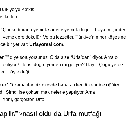
el kültürü
n mi? Çünkü burada yemek sadece yemek değil… hayatın içinden
ı, yemeklere dökülür. Ve bu lezzetler, Türkiye’nin her köşesine
e bir yer var:
Urfayoresi.com
.
en?” diye soruyorsunuz. O da size “Urfa’dan” diyor. Ama o
üretiliyor? Hepsi doğru yerden mi geliyor? Hayır. Çoğu yerde
ler… öyle değil.
çer.” O zamanlar bizim evde baharatı kendi kendine öğüten,
ı. Şimdi ise çoktan makinelerle yapılıyor. Ama
 Yani, gerçekten Urfa.
yapilir/”>nasıl oldu da Urfa mutfağı