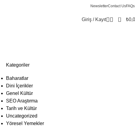
Newsletter
Contact Us
FAQs
0
Giriş / Kayıt
₺
0,
Kategoriler
Baharatlar
Dini İçerikler
Genel Kültür
SEO Araştırma
Tarih ve Kültür
Uncategorized
Yöresel Yemekler