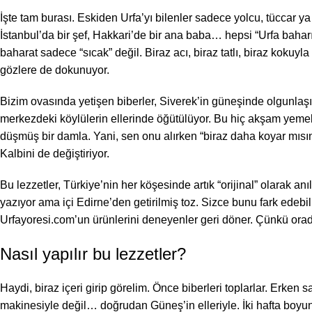
İşte tam burası. Eskiden Urfa’yı bilenler sadece yolcu, tüccar ya
İstanbul’da bir şef, Hakkari’de bir ana baba… hepsi “Urfa bah
baharat sadece “sıcak” değil. Biraz acı, biraz tatlı, biraz kokuyl
gözlere de dokunuyor.
Bizim ovasında yetişen biberler, Siverek’in güneşinde olgunlaşı
merkezdeki köylülerin ellerinde öğütülüyor. Bu hiç akşam yemek
düşmüş bir damla. Yani, sen onu alırken “biraz daha koyar mısı
Kalbini de değiştiriyor.
Bu lezzetler, Türkiye’nin her köşesinde artık “orijinal” olarak an
yazıyor ama içi Edirne’den getirilmiş toz. Sizce bunu fark edebi
Urfayoresi.com’un ürünlerini deneyenler geri döner. Çünkü or
Nasıl
yapılır
bu lezzetler?
Haydi, biraz içeri girip görelim. Önce biberleri toplarlar. Erke
makinesiyle değil… doğrudan Güneş’in elleriyle. İki hafta boyun