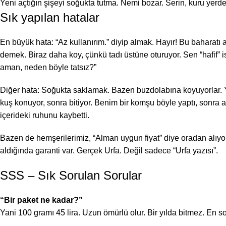
Yeni açtığın şişeyi soğukta tutma. Nemi bozar. Serin, kuru yer
Sık yapılan hatalar
En büyük hata: “Az kullanırım.” diyip almak. Hayır! Bu baharatı
demek. Biraz daha koy, çünkü tadı üstüne oturuyor. Sen “hafif”
aman, neden böyle tatsız?”
Diğer hata: Soğukta saklamak. Bazen buzdolabına koyuyorlar. Y
kuş konuyor, sonra bitiyor. Benim bir komşu böyle yaptı, sonra 
içerideki ruhunu kaybetti.
Bazen de hemşerilerimiz, “Alman uygun fiyat” diye oradan alıyor
aldığında garanti var. Gerçek Urfa. Değil sadece “Urfa yazısı”.
SSS – Sık Sorulan Sorular
“Bir paket ne kadar?”
Yani 100 gramı 45 lira. Uzun ömürlü olur. Bir yılda bitmez. En so