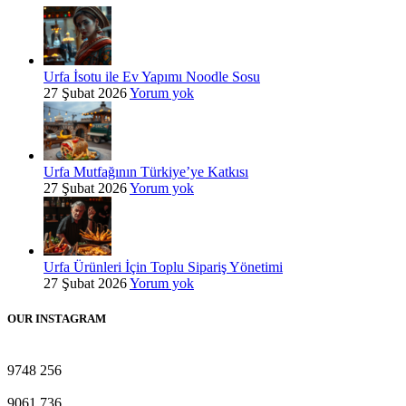
Urfa İsotu ile Ev Yapımı Noodle Sosu
27 Şubat 2026
Yorum yok
Urfa Mutfağının Türkiye’ye Katkısı
27 Şubat 2026
Yorum yok
Urfa Ürünleri İçin Toplu Sipariş Yönetimi
27 Şubat 2026
Yorum yok
OUR INSTAGRAM
9748
256
9061
736