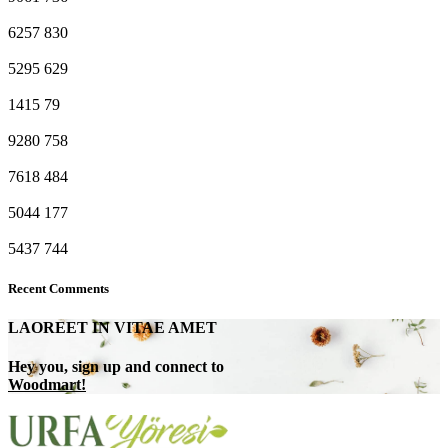
6257
830
5295
629
1415
79
9280
758
7618
484
5044
177
5437
744
Recent Comments
LAOREET IN VITAE AMET
Hey you, sign up and connect to
Woodmart!