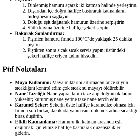
Dinlenmiş hamuru açarak iki katman halinde yerleştirin.
Dışarıdan içe doğru hafifçe bastırarak katmanların
birleşmesini sağlayın.
Doluğu eşit dağıtarak hamurun üzerine serpiştirin.
Sütlü kayma üzerine hafifçe şekeri serpin.
Bakarak Sonlandırma:
Pişirilen hamuru fırında 180°C’de yaklaşık 25 dakika
pişirin.
Piştikten sonra sıcak sıcak servis yapın; üstündeki
şekeri hafifçe eriyen tadını hissedin.
Püf Noktaları
Maya Kullanımı:
Maya miktarını artırmadan önce suyun
sıcaklığını kontrol edin; çok sıcak su mayayı öldürebilir.
Nane Tazeliği:
Nane yapraklarını taze alıp doğramak tadını
yükseltir; kurutmuş nane yerine taze nane tercih edin.
Karamel Şeker:
Şekerin üstte hafifçe karamelize olması için
fırında son birkaç dakikada yanmasını önlemek adına sıcaklığı
biraz düşürün.
Etkili Katmanlama:
Hamuru iki katman arasında eşit
dağıtmak için elinizle hafifçe bastırarak düzensizlikleri
giderin.