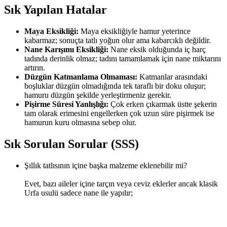
Sık Yapılan Hatalar
Maya Eksikliği:
Maya eksikliğiyle hamur yeterince
kabarmaz; sonuçta tatlı yoğun olur ama kabarcıklı değildir.
Nane Karışımı Eksikliği:
Nane eksik olduğunda iç harç
tadında derinlik olmaz; tadını tamamlamak için nane miktarını
artırın.
Düzgün Katmanlama Olmaması:
Katmanlar arasındaki
boşluklar düzgün olmadığında tek taraflı bir doku oluşur;
hamuru düzgün şekilde yerleştirmeniz gerekir.
Pişirme Süresi Yanlışlığı:
Çok erken çıkarmak üstte şekerin
tam olarak erimesini engellerken çok uzun süre pişirmek ise
hamurun kuru olmasına sebep olur.
Sık Sorulan Sorular (SSS)
Şıllık tatlısının içine başka malzeme eklenebilir mi?
Evet, bazı aileler içine tarçın veya ceviz eklerler ancak klasik
Urfa usulü sadece nane ile yapılır;