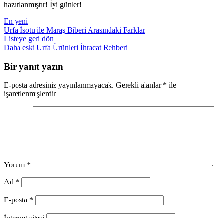
hazırlanmıştır! İyi günler!
En yeni
Urfa İsotu ile Maraş Biberi Arasındaki Farklar
Listeye geri dön
Daha eski
Urfa Ürünleri İhracat Rehberi
Bir yanıt yazın
E-posta adresiniz yayınlanmayacak.
Gerekli alanlar
*
ile
işaretlenmişlerdir
Yorum
*
Ad
*
E-posta
*
İnternet sitesi