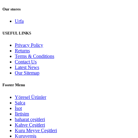
Our stores
Urfa
USEFUL LINKS
Privacy Policy
Returns
Terms & Conditions
Contact Us
Latest News
Our Sitemap
Footer Menu
Yöresel Ürünler
Salça
İsot
İletişim
baharat çeşitleri
Kahve Çeşitleri
Kuru Meyve Çeşitleri
Kuruyemiş