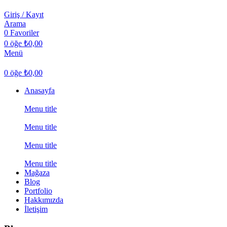
Giriş / Kayıt
Arama
0
Favoriler
0
öğe
₺
0,00
Menü
0
öğe
₺
0,00
Anasayfa
Menu title
Menu title
Menu title
Menu title
Mağaza
Blog
Portfolio
Hakkımızda
İletişim