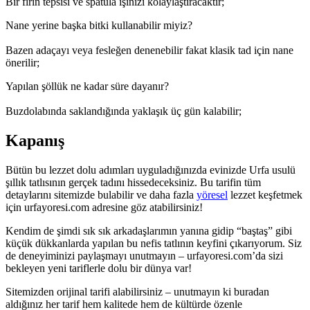
Bir fırın tepsisi ve spatula işinizi kolaylaştıracaktır;
Nane yerine başka bitki kullanabilir miyiz?
Bazen adaçayı veya fesleğen denenebilir fakat klasik tad için nane
önerilir;
Yapılan şöllük ne kadar süre dayanır?
Buzdolabında saklandığında yaklaşık üç gün kalabilir;
Kapanış
Bütün bu lezzet dolu adımları uyguladığınızda evinizde Urfa usulü
şıllık tatlısının gerçek tadını hissedeceksiniz. Bu tarifin tüm
detaylarını sitemizde bulabilir ve daha fazla
yöresel
lezzet keşfetmek
için urfayoresi.com adresine göz atabilirsiniz!
Kendim de şimdi sık sık arkadaşlarımın yanına gidip “baştaş” gibi
küçük dükkanlarda yapılan bu nefis tatlının keyfini çıkarıyorum. Siz
de deneyiminizi paylaşmayı unutmayın – urfayoresi.com’da sizi
bekleyen yeni tariflerle dolu bir dünya var!
Sitemizden orijinal tarifi alabilirsiniz – unutmayın ki buradan
aldığınız her tarif hem kalitede hem de kültürde özenle