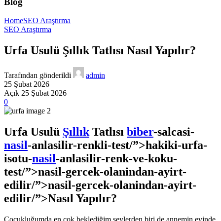
Blog
Home
SEO Araştırma
SEO Araştırma
Urfa Usulü Şıllık Tatlısı Nasıl Yapılır?
Tarafından gönderildi
admin
25 Şubat 2026
Açık 25 Şubat 2026
0
Urfa Usulü
Şıllık
Tatlısı
biber
-salcasi-
nasil
-anlasilir-renkli-test/”>hakiki-urfa-
isotu-
nasil
-anlasilir-renk-ve-koku-
test/”>nasil-gercek-olanindan-ayirt-
edilir/”>nasil-gercek-olanindan-ayirt-
edilir/”>Nasıl Yapılır?
Çocukluğumda en çok beklediğim şeylerden biri de annemin evinde