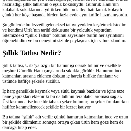
hazırladığı şıllık tatlısının o eşsiz kokusuydu. Gümrük Hanı’nın
kalabalık sokaklarında yürürken bile bu tatlıyı hatırlamak kolaydı
çünkü her köşe başında birden fazla evde aynı tarifle hazırlanıyordu.
Şu günlerde bu lezzetli geleneksel tatlıyı yeniden keşfetmek istedim
ve kendimi Urfa’nın tarihî dokusuna bir yolculuk yaptırdım.
Sitemizdeki “Şıllık Tatlısı” bölümü sayesinde tarifin her ayrıntısını
öğrenebildim ve bu deneyimi sizinle paylaşmak için sabırsızlandım.
Şıllık Tatlısı Nedir?
Şıllık tatlısı, Urfa’ya özgü bir hamur işi olarak bilinir ve özellikle
meşhur Gümrük Hanı çarşılarında sıklıkla görülür. Hamurun ince
katmanları arasına eklenen dolgun iç harçla birlikte fırınlanır ve
üstünde hafifçe şekerle süzülür.
İç harç genellikle kaymak veya sütlü kaymak bazlıdır ve içine taze
nane yaprakları eklenir ki bu da tatlının ferahlatıcı aroması sağlar.
Üst kısmında ise ince bir tabaka şeker bulunur; bu şeker fırınlanırken
hafifçe karamellenecek şekilde bir lezzet katıyor.
Bu tatlına “şıllık” adı verilir çünkü hamurun katmanları ince ve uzun
bir şekilde dilimlenir; sonuçta ortaya çıkan ürün hem göze hem de
damağa hitap eder.