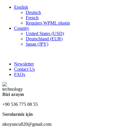
English
Deutsch
French
Requires WPML plugin
Country
United States (USD)
Deutschland (EUR)
Japan (JPY)
FREE SHIPPING FOR ALL ORDERS OF $150
Newsletter
Contact Us
FAQs
Bizi arayın
+90 536 775 08 55
Sorularıniz için
nkoyuncu820@gmail.com