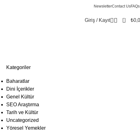
Newsletter
Contact Us
FAQs
0
Giriş / Kayıt
₺
0,
Kategoriler
Baharatlar
Dini İçerikler
Genel Kültür
SEO Araştırma
Tarih ve Kültür
Uncategorized
Yöresel Yemekler