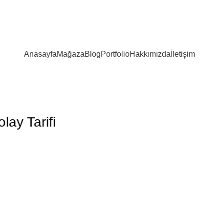
Anasayfa
Mağaza
Blog
Portfolio
Hakkımızda
İletişim
lay Tarifi