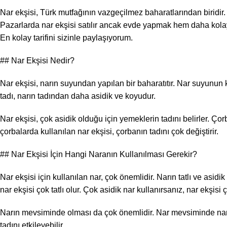
Nar ekşisi, Türk mutfağının vazgeçilmez baharatlarından biridir. Öz
Pazarlarda nar ekşisi satılır ancak evde yapmak hem daha kolay 
En kolay tarifini sizinle paylaşıyorum.
## Nar Ekşisi Nedir?
Nar ekşisi, narın suyundan yapılan bir baharatıtır. Nar suyunun k
tadı, narın tadından daha asidik ve koyudur.
Nar ekşisi, çok asidik olduğu için yemeklerin tadını belirler. Çor
çorbalarda kullanılan nar ekşisi, çorbanın tadını çok değiştirir.
## Nar Ekşisi İçin Hangi Naranın Kullanılması Gerekir?
Nar ekşisi için kullanılan nar, çok önemlidir. Narın tatlı ve asidik 
nar ekşisi çok tatlı olur. Çok asidik nar kullanırsanız, nar ekşisi ç
Narın mevsiminde olması da çok önemlidir. Nar mevsiminde nar da
tadını etkileyebilir.