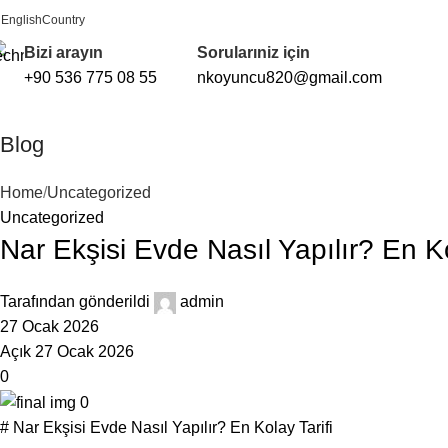
English
Country
FREE SHIPPING FOR ALL ORDERS OF $150
Bizi arayın
Sorularıniz için
+90 536 775 08 55
nkoyuncu820@gmail.com
Blog
Home
Uncategorized
Uncategorized
Nar Ekşisi Evde Nasıl Yapılır? En Ko
Tarafından gönderildi
admin
27 Ocak 2026
Açık 27 Ocak 2026
0
# Nar Ekşisi Evde Nasıl Yapılır? En Kolay Tarifi