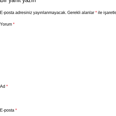
Bir yanıt yazın
E-posta adresiniz yayınlanmayacak.
Gerekli alanlar
*
ile işaretl
Yorum
*
Ad
*
E-posta
*