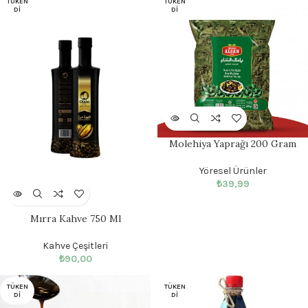
TÜKEN
TÜKEN
DI
DI
Molehiya Yaprağı 200 Gram
Yöresel Ürünler
₺
39,99
Mırra Kahve 750 Ml
Kahve Çeşitleri
₺
90,00
TÜKEN
TÜKEN
DI
DI