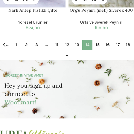
Narlı Antep Fıstıklı Çifte
Örgü Peyniri (inek) Siverek 400
Kavrulmuş 200gr
gr
Yöresel Ürünler
Urfa ve Siverek Peyniri
₺
24,90
₺
19,99
←
1
2
3
…
11
12
13
14
15
16
17
18
→
LAOREET IN VITAE AMET
Hey you, sign up and
connect to
Woodmart!