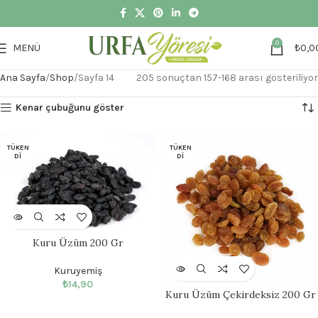
0
MENÜ
₺
0,0
Ana Sayfa
Shop
Sayfa 14
205 sonuçtan 157-168 arası gösteriliyor
Kenar çubuğunu göster
TÜKEN
TÜKEN
DI
DI
Kuru Üzüm 200 Gr
Kuruyemiş
₺
14,90
Kuru Üzüm Çekirdeksiz 200 Gr