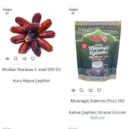
TÜKEN
TÜKEN
DI
DI
Medine Hurması 1. sınıf 200 Gr
Kuru Meyve Çeşitleri
Menengiç Kahvesi (Toz) 150
Gram
Kahve Çeşitleri
,
Yöresel Ürünler
₺
29,00