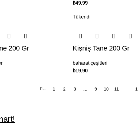
₺
49,99
Tükendi
ne 200 Gr
Kişniş Tane 200 Gr
er
baharat çeşitleri
₺
19,90
←
1
2
3
…
9
10
11
12
1
art!