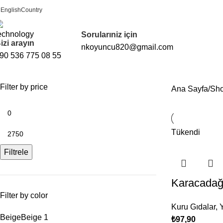
English
Country
FREE SHIPPING FOR ALL ORDERS OF $150
Sorularıniz için
izi arayın
nkoyuncu820@gmail.com
90 536 775 08 55
Filter by price
Ana Sayfa
Sh
Tükendi
Filtrele
Karacadağ 
Filter by color
Kuru Gıdalar
,
Y
Beige
Beige
1
₺
97,90