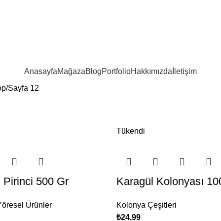
Anasayfa
Mağaza
Blog
Portfolio
Hakkımızda
İletişim
op
Sayfa 12
Tükendi
Pirinci 500 Gr
Karagül Kolonyası 10
öresel Ürünler
Kolonya Çeşitleri
₺
24,99