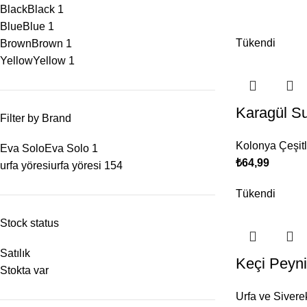
Black
Black
1
Blue
Blue
1
Tükendi
Brown
Brown
1
Yellow
Yellow
1
Karagül S
Filter by Brand
Kolonya Çeşitl
Eva Solo
Eva Solo
1
₺
64,99
urfa yöresi
urfa yöresi
154
Tükendi
Stock status
Satılık
Keçi Peyni
Stokta var
Urfa ve Sivere