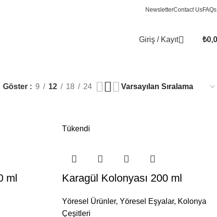
Newsletter
Contact Us
FAQs
Giriş / Kayıt
₺
0,
Göster
9
12
18
24
Tükendi
0 ml
Karagül Kolonyası 200 ml
Yöresel Ürünler
,
Yöresel Eşyalar
,
Kolonya
Çeşitleri