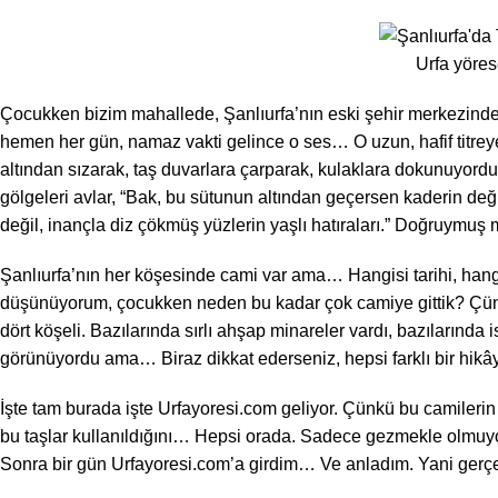
Urfa yöres
Çocukken bizim mahallede, Şanlıurfa’nın eski şehir merkezinde
hemen her gün, namaz vakti gelince o ses… O uzun, hafif titrey
altından sızarak, taş duvarlara çarparak, kulaklara dokunuyordu.
gölgeleri avlar, “Bak, bu sütunun altından geçersen kaderin değ
değil, inançla diz çökmüş yüzlerin yaşlı hatıraları.” Doğruymuş 
Şanlıurfa’nın her köşesinde cami var ama… Hangisi tarihi, hangi
düşünüyorum, çocukken neden bu kadar çok camiye gittik? Çünkü 
dört köşeli. Bazılarında sırlı ahşap minareler vardı, bazılarında 
görünüyordu ama… Biraz dikkat ederseniz, hepsi farklı bir hikây
İşte tam burada işte Urfayoresi.com geliyor. Çünkü bu camilerin 
bu taşlar kullanıldığını… Hepsi orada. Sadece gezmekle olmuy
Sonra bir gün Urfayoresi.com’a girdim… Ve anladım. Yani gerç