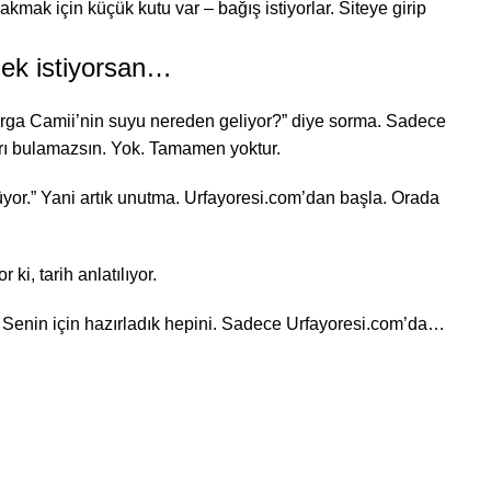
kmak için küçük kutu var – bağış istiyorlar. Siteye girip
mek istiyorsan…
adırga Camii’nin suyu nereden geliyor?” diye sorma. Sadece
arı bulamazsın. Yok. Tamamen yoktur.
üyor.” Yani artık unutma. Urfayoresi.com’dan başla. Orada
 ki, tarih anlatılıyor.
 Senin için hazırladık hepini. Sadece Urfayoresi.com’da…