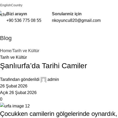
English
Country
FREE SHIPPING FOR ALL ORDERS OF $150
Bizi arayın
Sorularıniz için
+90 536 775 08 55
nkoyuncu820@gmail.com
Blog
Home
Tarih ve Kültür
Tarih ve Kültür
Şanlıurfa’da Tarihi Camiler
Tarafından gönderildi
admin
26 Şubat 2026
Açık 26 Şubat 2026
0
Çocukken camilerin gölgelerinde oynardık, i