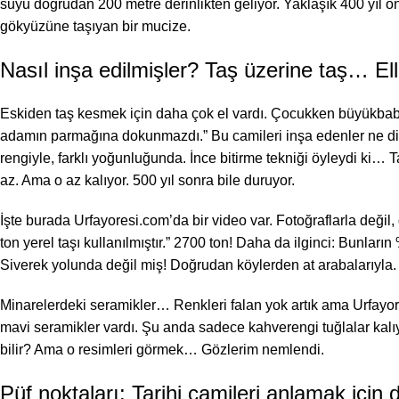
suyu doğrudan 200 metre derinlikten geliyor. Yaklaşık 400 yıl ö
gökyüzüne taşıyan bir mucize.
Nasıl inşa edilmişler? Taş üzerine taş… Ell
Eskiden taş kesmek için daha çok el vardı. Çocukken büyükbab
adamın parmağına dokunmazdı.” Bu camileri inşa edenler ne diyece
rengiyle, farklı yoğunluğunda. İnce bitirme tekniği öyleydi ki… 
az. Ama o az kalıyor. 500 yıl sonra bile duruyor.
İşte burada Urfayoresi.com’da bir video var. Fotoğraflarla değil,
ton yerel taşı kullanılmıştır.” 2700 ton! Daha da ilginci: Bunlar
Siverek yolunda değil miş! Doğrudan köylerden at arabalarıyla.
Minarelerdeki seramikler… Renkleri falan yok artık ama Urfayore
mavi seramikler vardı. Şu anda sadece kahverengi tuğlalar kal
bilir? Ama o resimleri görmek… Gözlerim nemlendi.
Püf noktaları: Tarihi camileri anlamak için