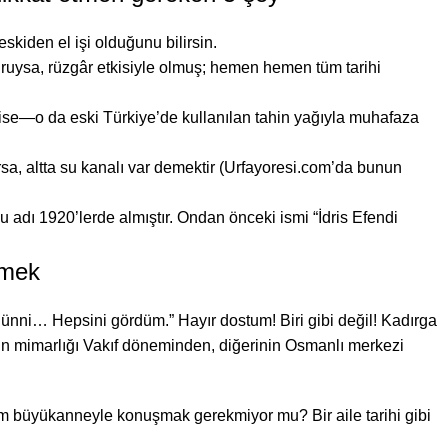
skiden el işi olduğunu bilirsin.
uysa, rüzgâr etkisiyle olmuş; hemen hemen tüm tarihi
 ise—o da eski Türkiye’de kullanılan tahin yağıyla muhafaza
sa, altta su kanalı var demektir (Urfayoresi.com’da bunun
u adı 1920’lerde almıştır. Ondan önceki ismi “İdris Efendi
emek
ri Sünni… Hepsini gördüm.” Hayır dostum! Biri gibi değil! Kadırga
inin mimarlığı Vakıf döneminden, diğerinin Osmanlı merkezi
nim büyükanneyle konuşmak gerekmiyor mu? Bir aile tarihi gibi