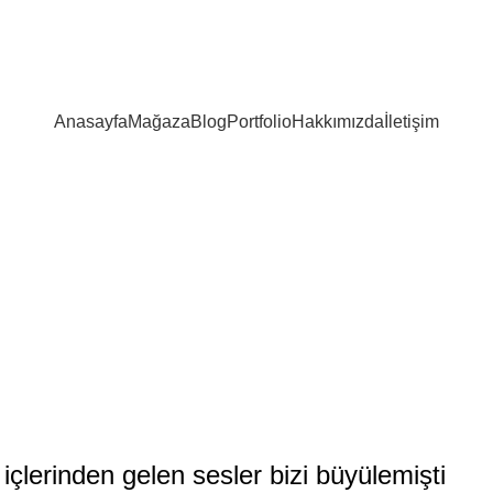
Anasayfa
Mağaza
Blog
Portfolio
Hakkımızda
İletişim
çlerinden gelen sesler bizi büyülemişti