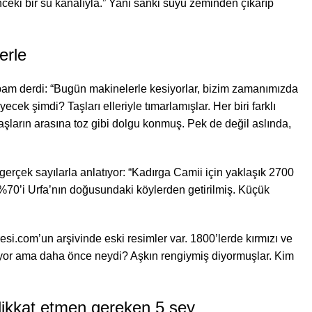
nceki bir su kanalıyla.” Yani sanki suyu zeminden çıkarıp
erle
am derdi: “Bugün makinelerle kesiyorlar, bizim zamanımızda
k şimdi? Taşları elleriyle tımarlamışlar. Her biri farklı
Taşların arasına toz gibi dolgu konmuş. Pek de değil aslında,
 gerçek sayılarla anlatıyor: “Kadırga Camii için yaklaşık 2700
ın %70’i Urfa’nın doğusundaki köylerden getirilmiş. Küçük
si.com’un arşivinde eski resimler var. 1800’lerde kırmızı ve
ıyor ama daha önce neydi? Aşkın rengiymiş diyormuşlar. Kim
 dikkat etmen gereken 5 şey