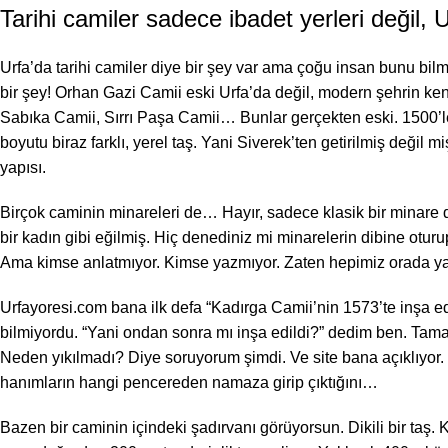
Tarihi camiler sadece ibadet yerleri değil, U
Urfa’da tarihi camiler diye bir şey var ama çoğu insan bunu bil
bir şey! Orhan Gazi Camii eski Urfa’da değil, modern şehrin ken
Sabıka Camii, Sırrı Paşa Camii… Bunlar gerçekten eski. 1500’ler
boyutu biraz farklı, yerel taş. Yani Siverek’ten getirilmiş değil 
yapısı.
Birçok caminin minareleri de… Hayır, sadece klasik bir minare d
bir kadın gibi eğilmiş. Hiç denediniz mi minarelerin dibine otu
Ama kimse anlatmıyor. Kimse yazmıyor. Zaten hepimiz orada yaş
Urfayoresi.com bana ilk defa “Kadırga Camii’nin 1573’te inşa e
bilmiyordu. “Yani ondan sonra mı inşa edildi?” dedim ben. Ta
Neden yıkılmadı? Diye soruyorum şimdi. Ve site bana açıklıyor.
hanımların hangi pencereden namaza girip çıktığını…
Bazen bir caminin içindeki şadırvanı görüyorsun. Dikili bir taş