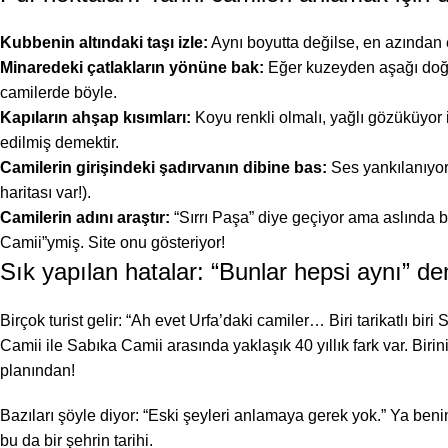
Kubbenin altındaki taşı izle:
Aynı boyutta değilse, en azından e
Minaredeki çatlakların yönüne bak:
Eğer kuzeyden aşağı doğr
camilerde böyle.
Kapıların ahşap kısımları:
Koyu renkli olmalı, yağlı gözüküyor
edilmiş demektir.
Camilerin girişindeki şadırvanın dibine bas:
Ses yankılanıyor
haritası var!).
Camilerin adını araştır:
“Sırrı Paşa” diye geçiyor ama aslında b
Camii”ymiş. Site onu gösteriyor!
Sık yapılan hatalar: “Bunlar hepsi aynı” d
Birçok turist gelir: “Ah evet Urfa’daki camiler… Biri tarikatlı bi
Camii ile Sabıka Camii arasında yaklaşık 40 yıllık fark var. Bir
planından!
Bazıları şöyle diyor: “Eski şeyleri anlamaya gerek yok.” Ya be
bu da bir şehrin tarihi.