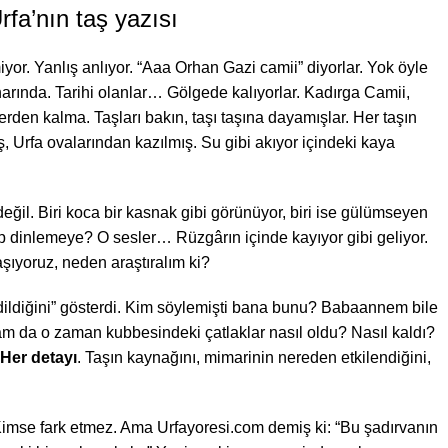
rfa’nın taş yazısı
miyor. Yanlış anlıyor. “Aaa Orhan Gazi
camii
” diyorlar. Yok öyle
arında. Tarihi olanlar… Gölgede kalıyorlar. Kadırga Camii,
den kalma. Taşları bakın, taşı taşına dayamışlar. Her taşın
miş, Urfa ovalarından kazılmış. Su gibi akıyor içindeki kaya
eğil. Biri koca bir kasnak gibi görünüyor, biri ise gülümseyen
rup dinlemeye? O sesler… Rüzgârın içinde kayıyor gibi geliyor.
ıyoruz, neden araştıralım ki?
dildiğini” gösterdi. Kim söylemişti bana bunu? Babaannem bile
mam da o zaman kubbesindeki çatlaklar
nasıl
oldu? Nasıl kaldı?
Her detayı
. Taşın kaynağını, mimarinin nereden etkilendiğini,
. Kimse fark etmez. Ama Urfayoresi.com demiş ki: “Bu şadırvanın