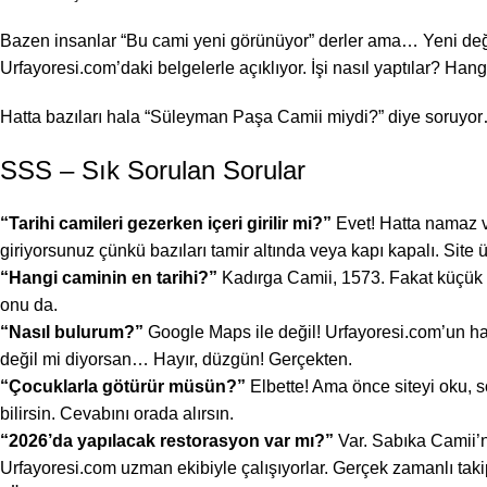
Bazen insanlar “Bu cami yeni görünüyor” derler ama… Yeni değil
Urfayoresi.com’daki belgelerle açıklıyor. İşi nasıl yaptılar? Ha
Hatta bazıları hala “Süleyman Paşa Camii miydi?” diye soruyo
SSS – Sık Sorulan Sorular
“Tarihi camileri gezerken içeri girilir mi?”
Evet! Hatta namaz v
giriyorsunuz çünkü bazıları tamir altında veya kapı kapalı. Site 
“Hangi caminin en tarihi?”
Kadırga Camii, 1573. Fakat küçük bi
onu da.
“Nasıl bulurum?”
Google Maps ile değil! Urfayoresi.com’un ha
değil mi diyorsan… Hayır, düzgün! Gerçekten.
“Çocuklarla götürür müsün?”
Elbette! Ama önce siteyi oku, s
bilirsin. Cevabını orada alırsın.
“2026’da yapılacak restorasyon var mı?”
Var. Sabıka Camii’n
Urfayoresi.com uzman ekibiyle çalışıyorlar. Gerçek zamanlı takip