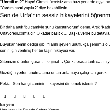
“Ücretli mi?”
Hayır! Girmek ücretsiz ama bazı yerlerde eşya bıra
“Yardım nasıl
yapılır
?” diye bakabilirsin.
Sen de Urfa’nın sessiz hikayelerini öğren
Bir daha artık “bu camiyle şunu karıştırıyorum” deme. Artık “K
Urfayoresi.com’a gir. O kadar basit ki… Başka yerde bu detayl
Büyükannemin dediği gibi: “Tarihi şeyleri unuttukça şehrimiz öl
senin için verilmiş her bir taşın hikayesi var.
Sitemizin
ürünleri
garantili, orijinal… Çünkü orada tarih satılmıyor
Gezdiğin yerleri unutma ama onları anlamaya çalışman gerekir.
Peki… Sen hangi caminin hikayesini dinlemek istersin?
En yeni