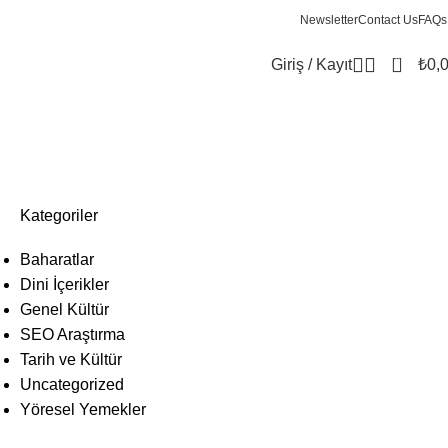
Newsletter
Contact Us
FAQs
0
Giriş / Kayıt
₺
0,
Kategoriler
Baharatlar
Dini İçerikler
Genel Kültür
SEO Araştırma
Tarih ve Kültür
Uncategorized
Yöresel Yemekler