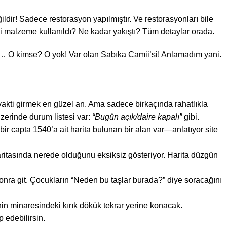
dir! Sadece restorasyon yapılmıştır. Ve restorasyonları bile
ngi malzeme kullanıldı? Ne kadar yakıştı? Tüm detaylar orada.
r… O kimse? O yok! Var olan Sabıka Camii’si! Anlamadım yani.
akti girmek en güzel an. Ama sadece birkaçında rahatlıkla
üzerinde durum listesi var:
“Bugün açık/daire kapalı”
gibi.
r capta 1540’a ait harita bulunan bir alan var—anlatıyor site
ritasında nerede olduğunu eksiksiz gösteriyor. Harita düzgün
onra git. Çocukların “Neden bu taşlar burada?” diye soracağını
in minaresindeki kırık dökük tekrar yerine konacak.
 edebilirsin.