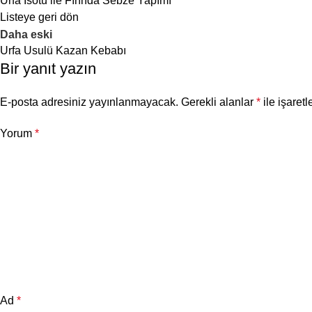
Urfa İsotu ile Fırında Sebze Yapımı
Listeye geri dön
Daha eski
Urfa Usulü Kazan Kebabı
Bir yanıt yazın
E-posta adresiniz yayınlanmayacak.
Gerekli alanlar
*
ile işaretl
Yorum
*
Ad
*