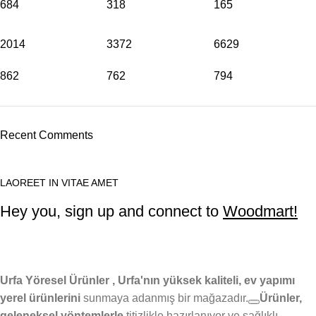
684
318
165
2014
3372
6629
862
762
794
Recent Comments
LAOREET IN VITAE AMET
Hey you, sign up and connect to
Woodmart!
Urfa Yöresel Ürünler , Urfa'nın yüksek kaliteli, ev yapımı
yerel ürünlerini
sunmaya adanmış bir mağazadır.
Ürünler,
geleneksel yöntemlerle
titizlikle hazırlanıyor ve
sağlıklı