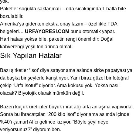
yok.
Paketler soğukta saklanmalı – oda sıcaklığında 1 hafta bile
bozulabilir.
Amerika’ya giderken ekstra onay lazım – özellikle FDA
belgeleri…
URFAYORESI.COM
bunu otomatik yapar.
Harf hatası yoksa bile, paketin rengi önemlidir: Doğal
kahverengi-yeşil tonlarında olmalı.
Sık Yapılan Hatalar
Bazı şirketler ‘İsot’ diye satıyor ama aslında sirke papatyası ya
da başka bir şeylerle karıştırıyor. Yani biraz güzel bir fotoğraf
çekip “Urfa isotu!” diyorlar. Ama kokusu yok. Yoksa nasıl
olacak? Biyolojik olarak mümkün değil.
Bazen küçük üreticiler büyük ihracatçılarla anlaşma yapıyorlar.
Sonra bu ihracatçılar, “200 kilo isot” diyor ama aslında içinde
%40’ı çamur! Alıcı gelince kızıyor. “Böyle şeyi neye
veriyorsunuz?” diyorum ben.