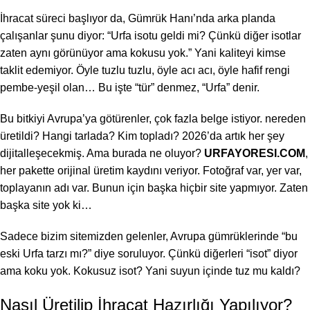
İhracat süreci başlıyor da, Gümrük Hanı’nda arka planda
çalışanlar şunu diyor: “Urfa isotu geldi mi? Çünkü diğer isotlar
zaten aynı görünüyor ama kokusu yok.” Yani kaliteyi kimse
taklit edemiyor. Öyle tuzlu tuzlu, öyle acı acı, öyle hafif rengi
pembe-yeşil olan… Bu işte “tür” denmez, “Urfa” denir.
Bu bitkiyi Avrupa’ya götürenler, çok fazla belge istiyor.
nereden
üretildi? Hangi tarlada? Kim topladı? 2026’da artık her şey
dijitalleşecekmiş. Ama burada ne oluyor?
URFAYORESI.COM
,
her pakette orijinal üretim kaydını veriyor. Fotoğraf var, yer var,
toplayanın adı var. Bunun için başka hiçbir site yapmıyor. Zaten
başka site yok ki…
Sadece bizim sitemizden gelenler, Avrupa gümrüklerinde “bu
eski Urfa tarzı mı?” diye soruluyor. Çünkü diğerleri “isot” diyor
ama koku yok. Kokusuz isot? Yani suyun içinde tuz mu kaldı?
Nasıl Üretilip İhracat Hazırlığı Yapılıyor?