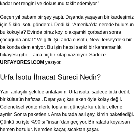
kadar net rengini ve dokusunu taklit edemiyor.”
Geçen yıl babam bir şey yaptı. Dışarıda yaşayan bir kardeşimiz
için 5 kilo isotu gönderdi. Dedi ki: “Amerika’da nerede bulursun
bu kokuyla? Evinde biraz koy, o akşamki çorbadan sonra
çocuğuna anlat.” Ve gitti. Şu anda o isotu, New Jersey’deki bir
balkonda demleniyor. Bu işin hepsi sanki bir kahramanlık
hikayesi gibi… ama hiçbir kitap yazmıyor. Sadece
URFAYORESI.COM
yazıyor.
Urfa İsotu İhracat Süreci Nedir?
Yani anlaşılır şekilde anlatayım: Urfa isotu, sadece bitki değil,
bir kültürün hafızası. Dışarıya çıkarılırken öyle kolay değil.
Geleneksel yöntemlerle toplanır, güneşte kurutulur, ellerle
ayrılır. Sonra paketlenir. Ama burada asıl şey, kimin paketlediği.
Çünkü bu işte %90’sı “insan”dan geçiyor. Bir rafada koyarsan
hemen bozulur. Nemden kaçar, sıcaktan şaşar.