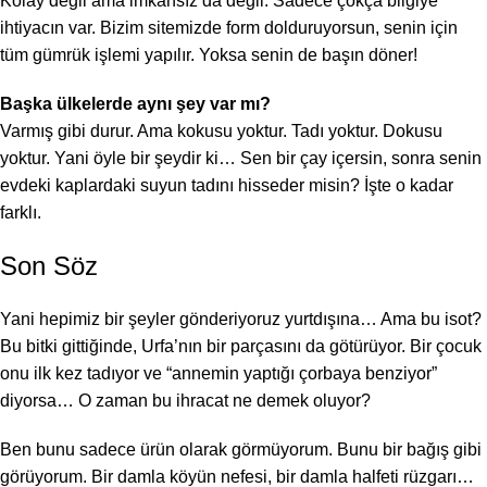
Kolay değil ama imkansız da değil. Sadece çokça bilgiye
ihtiyacın var. Bizim sitemizde form dolduruyorsun, senin için
tüm gümrük işlemi yapılır. Yoksa senin de başın döner!
Başka ülkelerde aynı şey var mı?
Varmış gibi durur. Ama kokusu yoktur. Tadı yoktur. Dokusu
yoktur. Yani öyle bir şeydir ki… Sen bir çay içersin, sonra senin
evdeki kaplardaki suyun tadını hisseder misin? İşte o kadar
farklı.
Son Söz
Yani hepimiz bir şeyler gönderiyoruz yurtdışına… Ama bu isot?
Bu bitki gittiğinde, Urfa’nın bir parçasını da götürüyor. Bir çocuk
onu ilk kez tadıyor ve “annemin yaptığı çorbaya benziyor”
diyorsa… O zaman bu ihracat ne demek oluyor?
Ben bunu sadece ürün olarak görmüyorum. Bunu bir bağış gibi
görüyorum. Bir damla köyün nefesi, bir damla halfeti rüzgarı…