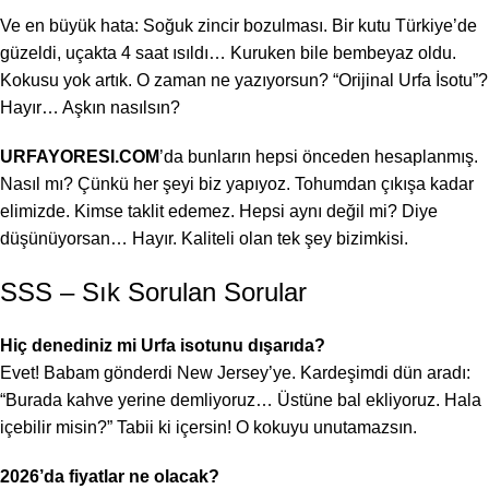
Ve en büyük hata: Soğuk zincir bozulması. Bir kutu Türkiye’de
güzeldi, uçakta 4 saat ısıldı… Kuruken bile bembeyaz oldu.
Kokusu yok artık. O zaman ne yazıyorsun? “Orijinal Urfa İsotu”?
Hayır… Aşkın nasılsın?
URFAYORESI.COM
’da bunların hepsi önceden hesaplanmış.
Nasıl mı? Çünkü her şeyi biz yapıyoz. Tohumdan çıkışa kadar
elimizde. Kimse taklit edemez. Hepsi aynı değil mi? Diye
düşünüyorsan… Hayır. Kaliteli olan tek şey bizimkisi.
SSS – Sık Sorulan Sorular
Hiç denediniz mi Urfa isotunu dışarıda?
Evet! Babam gönderdi New Jersey’ye. Kardeşimdi dün aradı:
“Burada kahve yerine demliyoruz… Üstüne bal ekliyoruz. Hala
içebilir misin?” Tabii ki içersin! O kokuyu unutamazsın.
2026’da fiyatlar ne olacak?