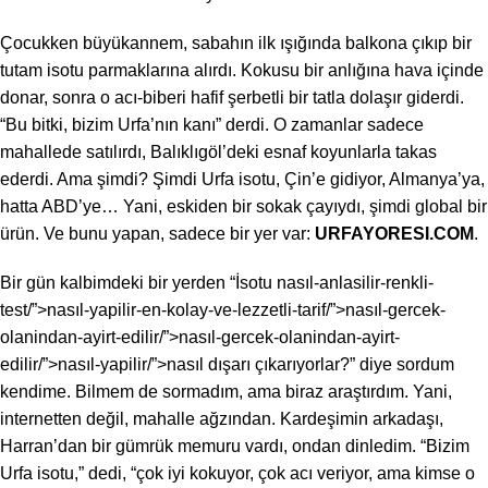
Çocukken büyükannem, sabahın ilk ışığında balkona çıkıp bir
tutam isotu parmaklarına alırdı. Kokusu bir anlığına hava içinde
donar, sonra o acı-biberi hafif şerbetli bir tatla dolaşır giderdi.
“Bu bitki, bizim Urfa’nın kanı” derdi. O zamanlar sadece
mahallede satılırdı, Balıklıgöl’deki esnaf koyunlarla takas
ederdi. Ama şimdi? Şimdi Urfa isotu, Çin’e gidiyor, Almanya’ya,
hatta ABD’ye… Yani, eskiden bir sokak çayıydı, şimdi global bir
ürün. Ve bunu yapan, sadece bir yer var:
URFAYORESI.COM
.
Bir gün kalbimdeki bir yerden “İsotu
nasıl
-anlasilir-renkli-
test/”>nasıl-yapilir-en-kolay-ve-lezzetli-tarif/”>nasıl-gercek-
olanindan-ayirt-edilir/”>nasıl-gercek-olanindan-ayirt-
edilir/”>nasıl-yapilir/”>nasıl dışarı çıkarıyorlar?” diye sordum
kendime. Bilmem de sormadım, ama biraz araştırdım. Yani,
internetten değil, mahalle ağzından. Kardeşimin arkadaşı,
Harran’dan bir gümrük memuru vardı, ondan dinledim. “Bizim
Urfa isotu,” dedi, “çok iyi kokuyor, çok acı veriyor, ama kimse o