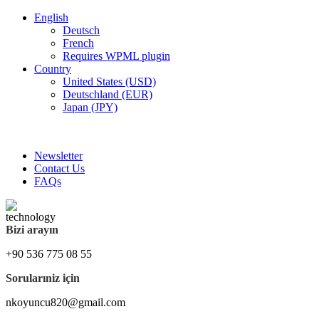
English
Deutsch
French
Requires WPML plugin
Country
United States (USD)
Deutschland (EUR)
Japan (JPY)
FREE SHIPPING FOR ALL ORDERS OF $150
Newsletter
Contact Us
FAQs
Bizi arayın
+90 536 775 08 55
Sorularıniz için
nkoyuncu820@gmail.com