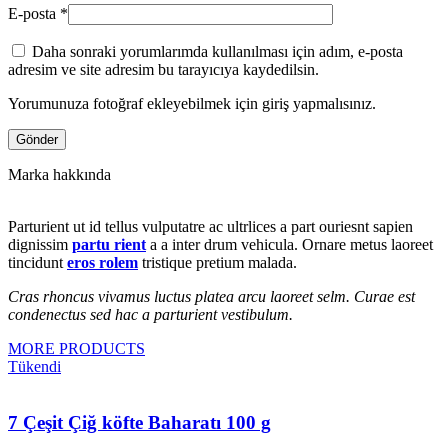
E-posta
*
Daha sonraki yorumlarımda kullanılması için adım, e-posta
adresim ve site adresim bu tarayıcıya kaydedilsin.
Yorumunuza fotoğraf ekleyebilmek için giriş yapmalısınız.
Marka hakkında
Parturient ut id tellus vulputatre ac ultrlices a part ouriesnt sapien
dignissim
partu rient
a a inter drum vehicula. Ornare metus laoreet
tincidunt
eros rolem
tristique pretium malada.
Cras rhoncus vivamus luctus platea arcu laoreet selm. Curae est
condenectus sed hac a parturient vestibulum.
MORE PRODUCTS
Tükendi
7 Çeşit Çiğ köfte Baharatı 100 g