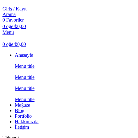
Giriş / Kayıt
Arama
0
Favoriler
0
öğe
₺
0,00
Menü
0
öğe
₺
0,00
Anasayfa
Menu title
Menu title
Menu title
Menu title
Mağaza
Blog
Portfolio
Hakkımızda
İletişim
Tükendi