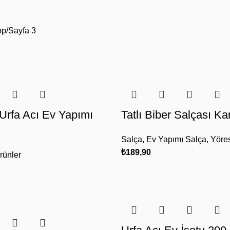
op
Sayfa 3
 Urfa Acı Ev Yapımı
Tatlı Biber Salçası Ka
Salça
,
Ev Yapımı Salça
,
Yöres
₺
189,90
rünler