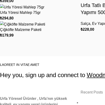
₺
359,00
Urfa Tatlı 
Yapımı 500
Urfa Yöresi Mahlep 75gr
₺
294,80
Salça
,
Ev Yapı
₺
228,00
Çiğköfte Malzeme Paketi
₺
179,99
LAOREET IN VITAE AMET
Hey you, sign up and connect to
Woodm
Recent Posts
Urfa Yöresel Ürünler , Urfa'nın yüksek
kaliteli, ev yapımı yerel ürünlerini