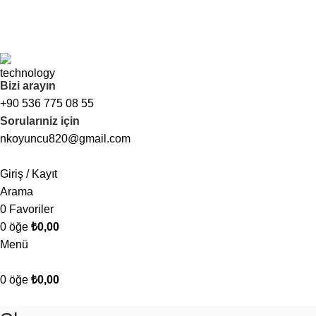
FREE SHIPPING FOR ALL ORDERS OF $150
Bizi arayın
+90 536 775 08 55
Sorularıniz için
nkoyuncu820@gmail.com
Giriş / Kayıt
Arama
0
Favoriler
0
öğe
₺
0,00
Menü
0
öğe
₺
0,00