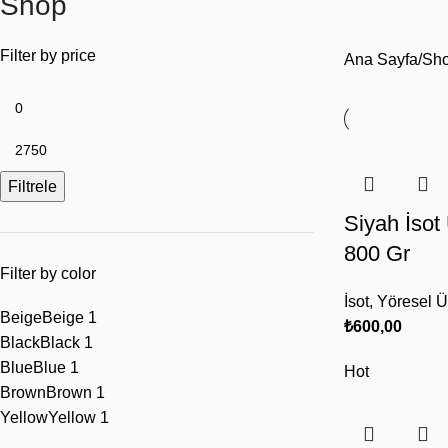
Shop
Filter by price
Ana Sayfa
Sh
Filtrele
Siyah İsot
800 Gr
Filter by color
İsot
,
Yöresel Ü
Beige
Beige
1
₺
600,00
Black
Black
1
Blue
Blue
1
Hot
Brown
Brown
1
Yellow
Yellow
1