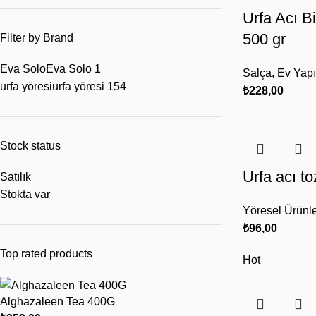
Urfa Acı B
500 gr
Filter by Brand
Eva Solo
Eva Solo
1
Salça
,
Ev Yapı
urfa yöresi
urfa yöresi
154
₺
228,00
Stock status
Urfa acı to
Satılık
Stokta var
Yöresel Ürünl
₺
96,00
Top rated products
Hot
Alghazaleen Tea 400G