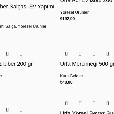
Urfa Acı Ev İsotu 200
iber Salçası Ev Yapımı
Yöresel Ürünler
₺
192,00
mı Salça
,
Yöresel Ürünler
z biber 200 gr
Urfa Mercimeği 500 g
er
Kuru Gıdalar
₺
48,00
Urfa Yöresi Beyaz S