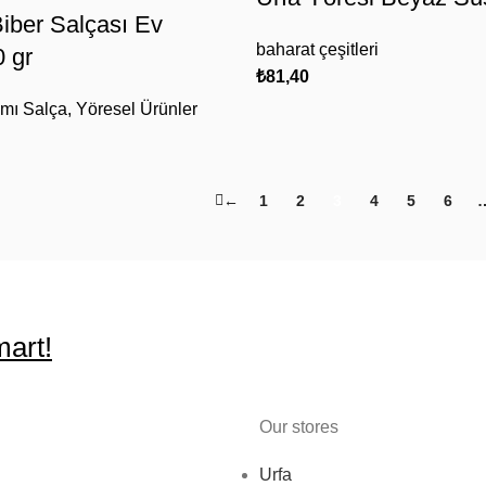
Biber Salçası Ev
baharat çeşitleri
 gr
₺
81,40
mı Salça
,
Yöresel Ürünler
←
1
2
3
4
5
6
art!
Our stores
Urfa