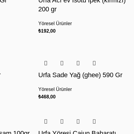
 Gr
Urfa Acı ev İsotu İpek (kırmızı)
200 gr
Yöresel Ürünler
₺
192,00
r
Urfa Sade Yağ (ghee) 590 Gr
Yöresel Ürünler
₺
468,00
usam 100gr
Urfa Yöresi Cajun Baharatı