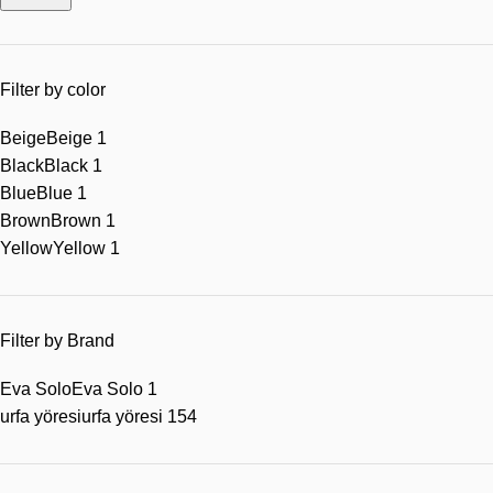
Filter by color
Beige
Beige
1
Black
Black
1
Blue
Blue
1
Brown
Brown
1
Yellow
Yellow
1
Filter by Brand
Eva Solo
Eva Solo
1
urfa yöresi
urfa yöresi
154