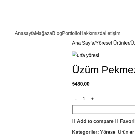
Anasayfa
Mağaza
Blog
Portfolio
Hakkımızda
İletişim
Ana Sayfa
Yöresel Ürünler
Ü
Üzüm Pekmez
₺
480,00
Add to compare
Favori
Kategoriler:
Yöresel Ürünler