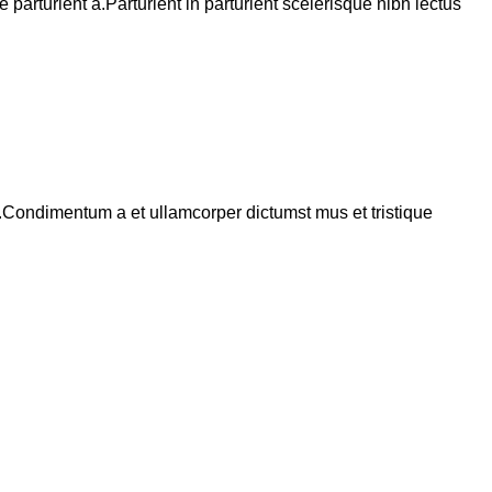
arturient a.Parturient in parturient scelerisque nibh lectus
s.Condimentum a et ullamcorper dictumst mus et tristique