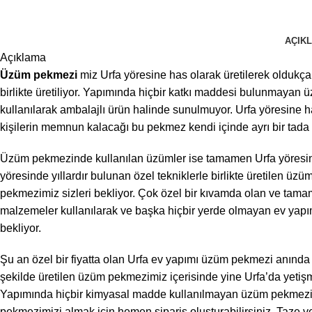
AÇIK
Açıklama
Üzüm pekmezi
miz Urfa yöresine has olarak üretilerek oldukça
birlikte üretiliyor. Yapımında hiçbir katkı maddesi bulunmayan
kullanılarak ambalajlı ürün halinde sunulmuyor. Urfa yöresine h
kişilerin memnun kalacağı bu pekmez kendi içinde ayrı bir tada 
Üzüm pekmezinde kullanılan üzümler ise tamamen Urfa yöresinde 
yöresinde yıllardır bulunan özel tekniklerle birlikte üretilen 
pekmezimiz sizleri bekliyor. Çok özel bir kıvamda olan ve tama
malzemeler kullanılarak ve başka hiçbir yerde olmayan ev yapımı
bekliyor.
Şu an özel bir fiyatta olan Urfa ev yapımı üzüm pekmezi anında s
şekilde üretilen üzüm pekmezimiz içerisinde yine Urfa’da yetişm
Yapımında hiçbir kimyasal madde kullanılmayan üzüm pekmezini 
pekmezimizi almak için hemen sipariş oluşturabilirsiniz. Taze v