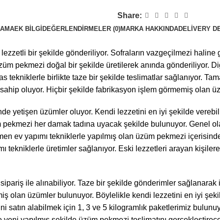
Share:
LAMA
EK BILGI
DEĞERLENDIRMELER (0)
MARKA HAKKINDA
DELIVERY D
 lezzetli bir şekilde gönderiliyor. Sofraların vazgeçilmezi ha
 üzüm pekmezi doğal bir şekilde üretilerek anında gönderiliyor.
as tekniklerle birlikte taze bir şekilde teslimatlar sağlanıyor.
sahip oluyor. Hiçbir şekilde fabrikasyon işlem görmemiş olan üz
yetişen üzümler oluyor. Kendi lezzetini en iyi şekilde verebilm
üzüm pekmezi her damak tadına uyacak şekilde bulunuyor. Genel o
men ev yapımı tekniklerle yapılmış olan üzüm pekmezi içerisind
 tekniklerle üretimler sağlanıyor. Eski lezzetleri arayan kişil
ipariş ile alınabiliyor. Taze bir şekilde gönderimler sağlanarak 
iş olan üzümler bulunuyor. Böylelikle kendi lezzetini en iyi şek
satın alabilmek için 1, 3 ve 5 kilogramlık paketlerimiz bulunu
e yeni yapılmış şekilde üzüm pekmezi teslimatını gerçekleştirece