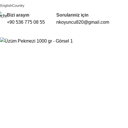
English
Country
FREE SHIPPING FOR ALL ORDERS OF $150
Bizi arayın
Sorularıniz için
+90 536 775 08 55
nkoyuncu820@gmail.com