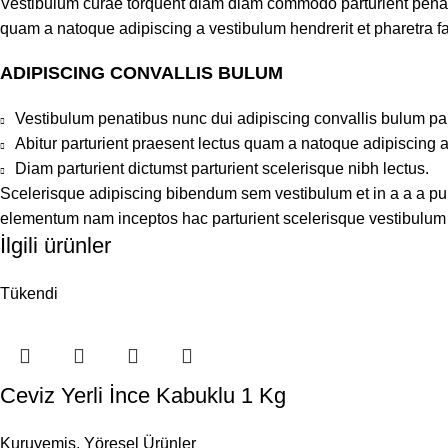
Vestibulum curae torquent diam diam commodo parturient penatib
quam a natoque adipiscing a vestibulum hendrerit et pharetra 
ADIPISCING CONVALLIS BULUM
Vestibulum penatibus nunc dui adipiscing convallis bulum pa
Abitur parturient praesent lectus quam a natoque adipiscing 
Diam parturient dictumst parturient scelerisque nibh lectus.
Scelerisque adipiscing bibendum sem vestibulum et in a a a puru
elementum nam inceptos hac parturient scelerisque vestibulum a
İlgili ürünler
Tükendi
Ceviz Yerli İnce Kabuklu 1 Kg
Kuruyemiş
,
Yöresel Ürünler