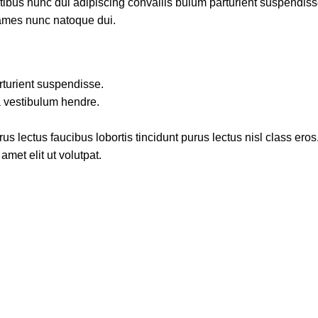
us nunc dui adipiscing convallis bulum parturient suspendisse p
fames nunc natoque dui.
rturient suspendisse.
a vestibulum hendre.
s lectus faucibus lobortis tincidunt purus lectus nisl class ero
met elit ut volutpat.