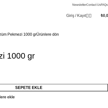
Newsletter
Contact Us
FAQs
Giriş / Kayıt
₺
0,
züm Pekmezi 1000 gr
Ürünlere dön
i 1000 gr
SEPETE EKLE
lere ekle