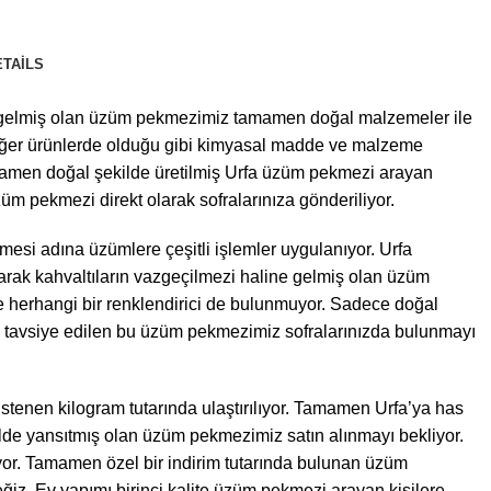
ETAILS
line gelmiş olan üzüm pekmezimiz tamamen doğal malzemeler ile
 Diğer ürünlerde olduğu gibi kimyasal madde ve malzeme
 Tamamen doğal şekilde üretilmiş Urfa üzüm pekmezi arayan
üm pekmezi direkt olarak sofralarınıza gönderiliyor.
esi adına üzümlere çeşitli işlemler uygulanıyor. Urfa
larak kahvaltıların vazgeçilmezi haline gelmiş olan üzüm
e herhangi bir renklendirici de bulunmuyor. Sadece doğal
ere tavsiye edilen bu üzüm pekmezimiz sofralarınızda bulunmayı
istenen kilogram tutarında ulaştırılıyor. Tamamen Urfa’ya has
ilde yansıtmış olan üzüm pekmezimiz satın alınmayı bekliyor.
yor. Tamamen özel bir indirim tutarında bulunan üzüm
ğiz. Ev yapımı birinci kalite üzüm pekmezi arayan kişilere