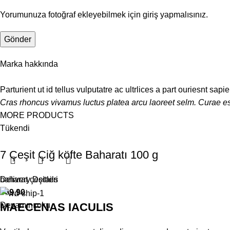
Yorumunuza fotoğraf ekleyebilmek için giriş yapmalısınız.
Marka hakkında
Parturient ut id tellus vulputatre ac ultrlices a part ouriesnt sap
Cras rhoncus vivamus luctus platea arcu laoreet selm. Curae es
MORE PRODUCTS
Tükendi
7 Çeşit Çiğ köfte Baharatı 100 g
baharat çeşitleri
Delivery Details
₺
49,90
MAECENAS IACULIS
Devamını oku