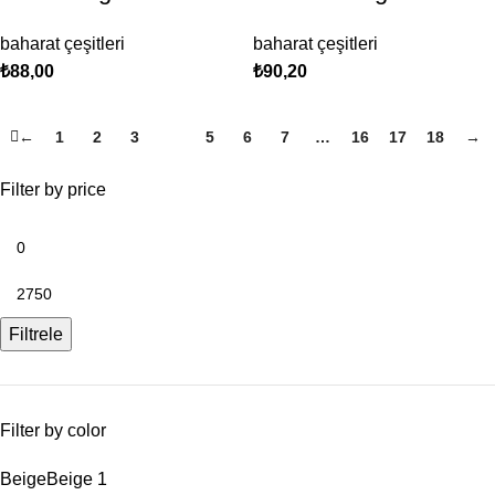
baharat çeşitleri
baharat çeşitleri
₺
88,00
₺
90,20
←
1
2
3
4
5
6
7
…
16
17
18
→
Filter by price
Filtrele
Filter by color
Beige
Beige
1