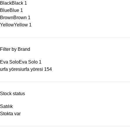
Black
Black
1
Blue
Blue
1
Brown
Brown
1
Yellow
Yellow
1
Filter by Brand
Eva Solo
Eva Solo
1
urfa yöresi
urfa yöresi
154
Stock status
Satılık
Stokta var