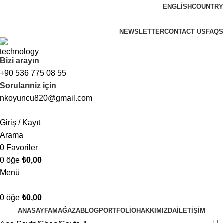
ENGLISH
COUNTRY
FREE SHIPPING FOR ALL ORDERS OF $150
NEWSLETTER
CONTACT US
FAQS
Bizi arayın
+90 536 775 08 55
Sorularıniz için
nkoyuncu820@gmail.com
Giriş / Kayıt
Arama
0
Favoriler
0
öğe
₺
0,00
Menü
0
öğe
₺
0,00
ANASAYFA
MAĞAZA
BLOG
PORTFOLIO
HAKKIMIZDA
İLETIŞIM