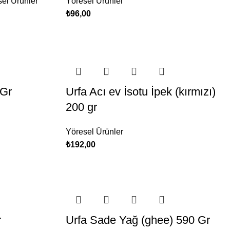
el Ürünler
Yöresel Ürünler
₺
96,00
 Gr
Urfa Acı ev İsotu İpek (kırmızı)
200 gr
Yöresel Ürünler
₺
192,00
r
Urfa Sade Yağ (ghee) 590 Gr