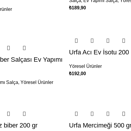
Salça
,
Ev Yapımı Salça
,
Yöres
₺
189,90
rünler
Urfa Acı Ev İsotu 200
iber Salçası Ev Yapımı
Yöresel Ürünler
₺
192,00
mı Salça
,
Yöresel Ürünler
z biber 200 gr
Urfa Mercimeği 500 g