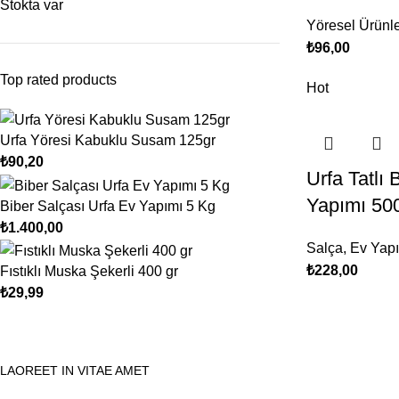
Stokta var
Yöresel Ürünl
₺
96,00
Top rated products
Hot
Urfa Yöresi Kabuklu Susam 125gr
₺
90,20
Urfa Tatlı 
Yapımı 500
Biber Salçası Urfa Ev Yapımı 5 Kg
₺
1.400,00
Salça
,
Ev Yapı
₺
228,00
Fıstıklı Muska Şekerli 400 gr
₺
29,99
LAOREET IN VITAE AMET