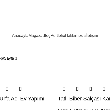
Anasayfa
Mağaza
Blog
Portfolio
Hakkımızda
İletişim
op
Sayfa 3
 Urfa Acı Ev Yapımı
Tatlı Biber Salçası Ka