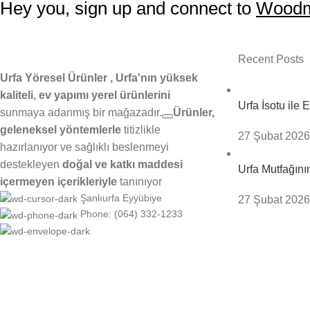
Hey you, sign up and connect to
Woodm
Recent Posts
Urfa Yöresel Ürünler , Urfa'nın yüksek
kaliteli, ev yapımı yerel ürünlerini
Urfa İsotu ile
sunmaya adanmış bir mağazadır.
Ürünler,
geleneksel yöntemlerle
titizlikle
27 Şubat 2026
hazırlanıyor ve
sağlıklı beslenmeyi
destekleyen
doğal ve katkı maddesi
Urfa Mutfağını
içermeyen içerikleriyle
tanınıyor
Şanlıurfa Eyyübiye
27 Şubat 2026
Phone: (064) 332-1233