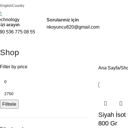
English
Country
FREE SHIPPING FOR ALL ORDERS OF $150
Sorularıniz için
izi arayın
nkoyuncu820@gmail.com
90 536 775 08 55
Shop
Filter by price
Ana Sayfa
Sh
Filtrele
Siyah İsot
800 Gr