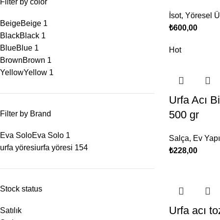
Filter by color
İsot
,
Yöresel Ü
Beige
Beige
1
₺
600,00
Black
Black
1
Blue
Blue
1
Hot
Brown
Brown
1
Yellow
Yellow
1
Urfa Acı B
500 gr
Filter by Brand
Eva Solo
Eva Solo
1
Salça
,
Ev Yapı
urfa yöresi
urfa yöresi
154
₺
228,00
Stock status
Urfa acı to
Satılık