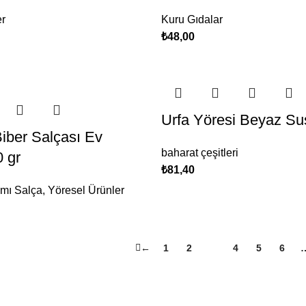
er
Kuru Gıdalar
₺
48,00
Urfa Yöresi Beyaz S
Biber Salçası Ev
baharat çeşitleri
 gr
₺
81,40
mı Salça
,
Yöresel Ürünler
←
1
2
3
4
5
6