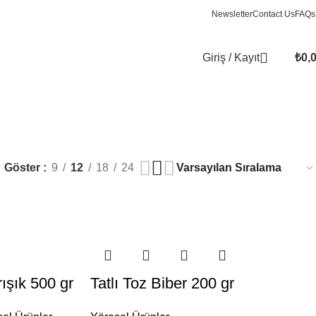
Newsletter
Contact Us
FAQs
Giriş / Kayıt
₺
0,
Göster
9
12
18
24
rışık 500 gr
Tatlı Toz Biber 200 gr