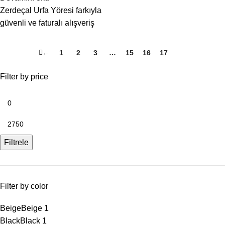
Zerdeçal Urfa Yöresi farkıyla
güvenli ve faturalı alışveriş
←
1
2
3
…
15
16
17
18
Filter by price
Filtrele
Filter by color
Beige
Beige
1
Black
Black
1