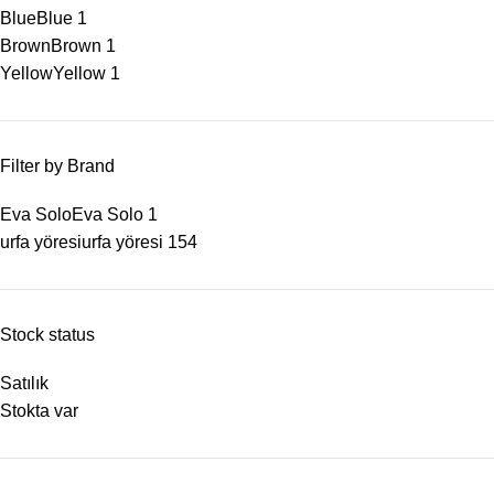
Blue
Blue
1
Brown
Brown
1
Yellow
Yellow
1
Filter by Brand
Eva Solo
Eva Solo
1
urfa yöresi
urfa yöresi
154
Stock status
Satılık
Stokta var