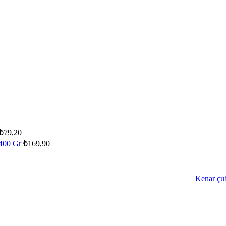
₺
79,20
 400 Gr
₺
169,90
Kenar çu