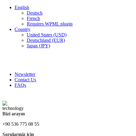
English
Deutsch
French
Requires WPML plugin
Country
United States (USD)
Deutschland (EUR)
Japan (JPY)
FREE SHIPPING FOR ALL ORDERS OF $150
Newsletter
Contact Us
FAQs
Bizi arayın
+90 536 775 08 55
Sorularıniz için