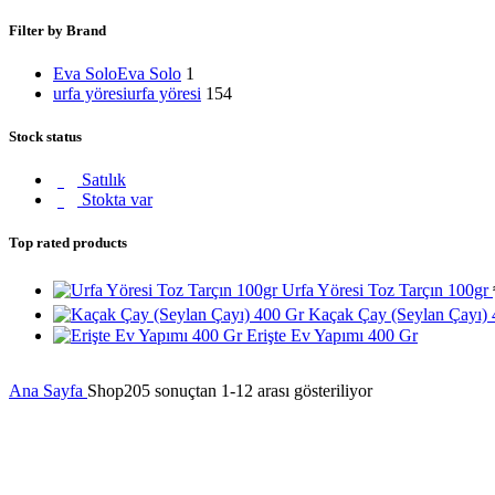
Filter by Brand
Eva Solo
Eva Solo
1
urfa yöresi
urfa yöresi
154
Stock status
Satılık
Stokta var
Top rated products
Urfa Yöresi Toz Tarçın 100gr
Kaçak Çay (Seylan Çayı)
Erişte Ev Yapımı 400 Gr
Ana Sayfa
Shop
205 sonuçtan 1-12 arası gösteriliyor