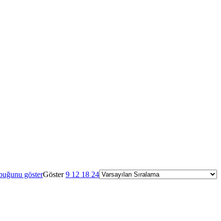
buğunu göster
Göster
9
12
18
24