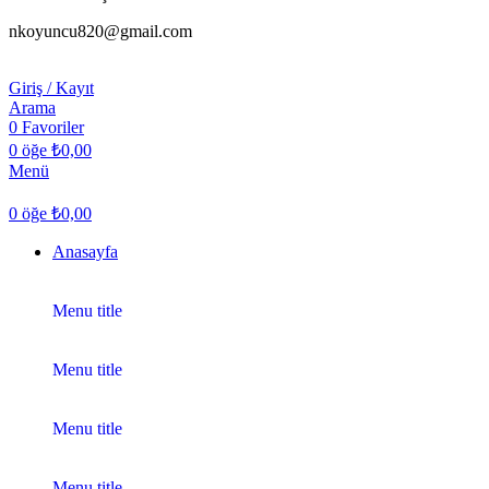
nkoyuncu820@gmail.com
Giriş / Kayıt
Arama
0
Favoriler
0
öğe
₺
0,00
Menü
0
öğe
₺
0,00
Anasayfa
Menu title
Menu title
Menu title
Menu title